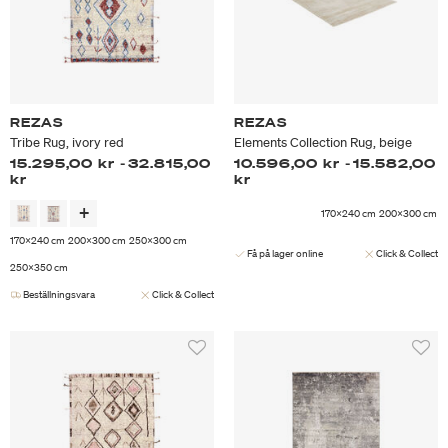
REZAS
REZAS
Tribe Rug, ivory red
Elements Collection Rug, beige
15.295,00 kr
-
32.815,00
10.596,00 kr
-
15.582,00
kr
kr
170x240 cm
200x300 cm
170x240 cm
200x300 cm
250x300 cm
Få på lager online
Click & Collect
250x350 cm
Beställningsvara
Click & Collect