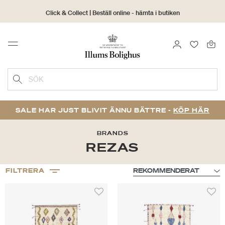
Click & Collect | Beställ online - hämta i butiken
30 dagars returrätt
LOGGA IN
FAVORIT
Menu
SÖK
SALE HAR JUST BLIVIT ÄNNU BÄTTRE -
KÖP HÄR
BRANDS
REZAS
FILTRERA