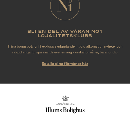
BLI EN DEL AV VÅRAN NO1
LOJALITETSKLUBB
Tjäna bonuspoäng, få exklusiva erbjudanden, tidig åtkomst till nyheter och
inbjudningar til spännande evenemang - unika förmåner, bara för dig.
Se alla dina förmåner här