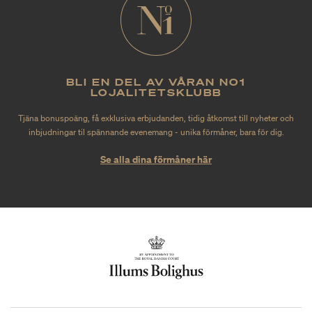
BLI EN DEL AV VÅRAN NO1
LOJALITETSKLUBB
Tjäna bonuspoäng, få exklusiva erbjudanden, tidig åtkomst till nyheter och
inbjudningar til spännande evenemang - unika förmåner, bara för dig.
Se alla dina förmåner här