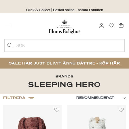
Click & Collect | Beställ online - hämta i butiken
30 dagars returrätt
LOGGA IN
FAVORIT
Menu
SÖK
SALE HAR JUST BLIVIT ÄNNU BÄTTRE -
KÖP HÄR
BRANDS
SLEEPING HERO
FILTRERA