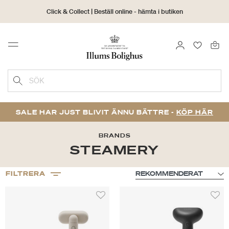
Click & Collect | Beställ online - hämta i butiken
30 dagars returrätt
LOGGA IN
FAVORIT
Menu
SÖK
SALE HAR JUST BLIVIT ÄNNU BÄTTRE -
KÖP HÄR
BRANDS
STEAMERY
FILTRERA