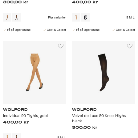
300,00 kr
400,00 kr
Fler varianter
S
M
L
Få på lager online
Click & Collect
Få på lager online
Click & Collect
WOLFORD
WOLFORD
Individual 20 Tights, gobi
Velvet de Luxe 50 Knee-Highs,
black
400,00 kr
300,00 kr
S
M
L