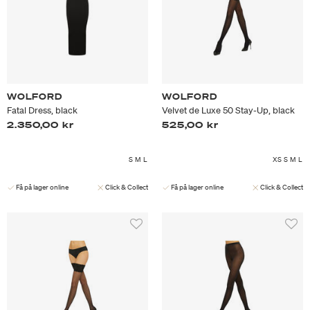
WOLFORD
WOLFORD
Fatal Dress, black
Velvet de Luxe 50 Stay-Up, black
2.350,00 kr
525,00 kr
S
M
L
XS
S
M
L
Få på lager online
Click & Collect
Få på lager online
Click & Collect