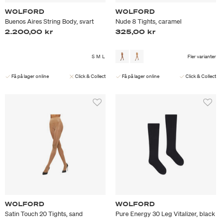
WOLFORD
WOLFORD
Buenos Aires String Body, svart
Nude 8 Tights, caramel
2.200,00 kr
325,00 kr
S
M
L
Fler varianter
Få på lager online
Click & Collect
Få på lager online
Click & Collect
WOLFORD
WOLFORD
Satin Touch 20 Tights, sand
Pure Energy 30 Leg Vitalizer, black