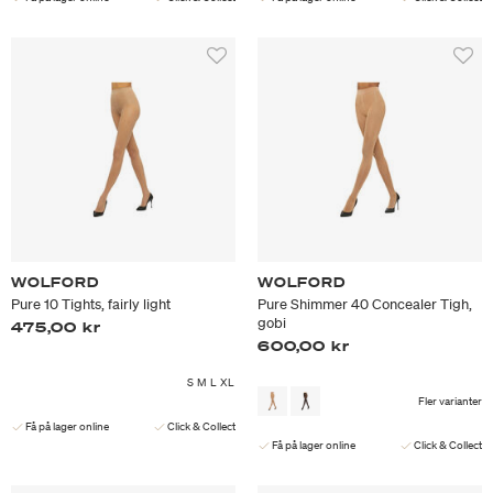
WOLFORD
WOLFORD
Pure 10 Tights, fairly light
Pure Shimmer 40 Concealer Tigh,
gobi
475,00 kr
600,00 kr
S
M
L
XL
Fler varianter
Få på lager online
Click & Collect
Få på lager online
Click & Collect