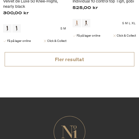
Velvet de Luxe 50 Knee-Highs,
Individual 10 control top Tigh, gobi
nearly black
525,00 kr
300,00 kr
S
M
L
XL
S
M
Få på lager online
Click & Collect
Få på lager online
Click & Collect
Fler resultat