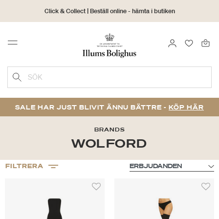
Click & Collect | Beställ online - hämta i butiken
30 dagars returrätt
LOGGA IN
FAVORIT
Menu
SÖK
SALE HAR JUST BLIVIT ÄNNU BÄTTRE -
KÖP HÄR
BRANDS
WOLFORD
FILTRERA