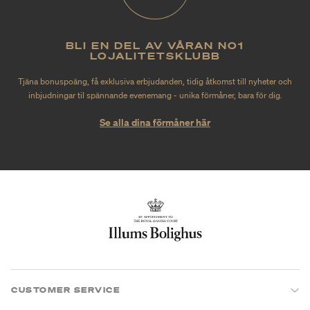
BLI EN DEL AV VÅRAN NO1
LOJALITETSKLUBB
Tjäna bonuspoäng, få exklusiva erbjudanden, tidig åtkomst till nyheter och
inbjudningar til spännande evenemang - unika förmåner, bara för dig.
Se alla dina förmåner här
CUSTOMER SERVICE