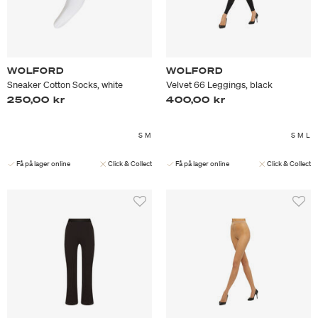
WOLFORD
WOLFORD
Sneaker Cotton Socks, white
Velvet 66 Leggings, black
250,00 kr
400,00 kr
S
M
S
M
L
Få på lager online
Click & Collect
Få på lager online
Click & Collect