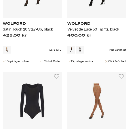
WOLFORD
WOLFORD
Satin Touch 20 Stay-Up, black
Velvet de Luxe 50 Tights, black
425,00 kr
400,00 kr
XS
S
M
L
Fler varianter
Få på lager online
Click & Collect
Få på lager online
Click & Collect