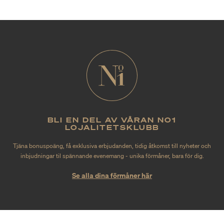
BLI EN DEL AV VÅRAN NO1
LOJALITETSKLUBB
Tjäna bonuspoäng, få exklusiva erbjudanden, tidig åtkomst till nyheter och
inbjudningar til spännande evenemang - unika förmåner, bara för dig.
Se alla dina förmåner här