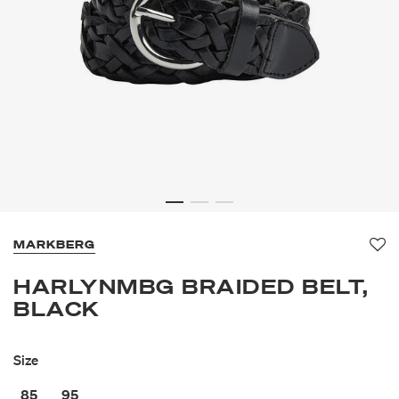
MARKBERG
Fa
HARLYNMBG BRAIDED BELT,
BLACK
Size
85
95