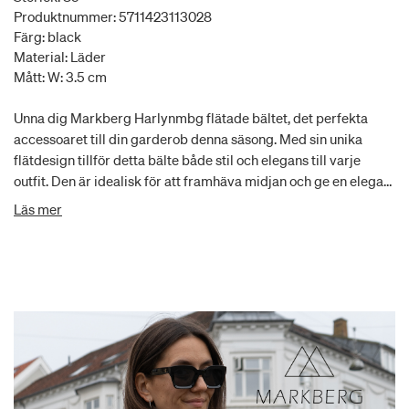
Produktnummer: 5711423113028
Färg: black
Material: Läder
Mått: W: 3.5 cm
Unna dig Markberg Harlynmbg flätade bältet, det perfekta
accessoaret till din garderob denna säsong. Med sin unika
flätdesign tillför detta bälte både stil och elegans till varje
outfit. Den är idealisk för att framhäva midjan och ge en elegant
touch till både vardags- och festkläder. Kvaliteten är
Läs mer
oöverträffad och säkerställer hållbarhet och komfort. Gör varje
dag till en stilfull upplevelse med detta tidlösa bälte från
Markberg som fulländar din look med en sofistikerad kant.