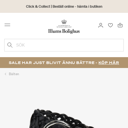
Click & Collect | Beställ online - hämta i butiken
30 dagars returrätt
LOGGA IN
FAVORIT
Menu
SÖK
SALE HAR JUST BLIVIT ÄNNU BÄTTRE -
KÖP HÄR
Bälten