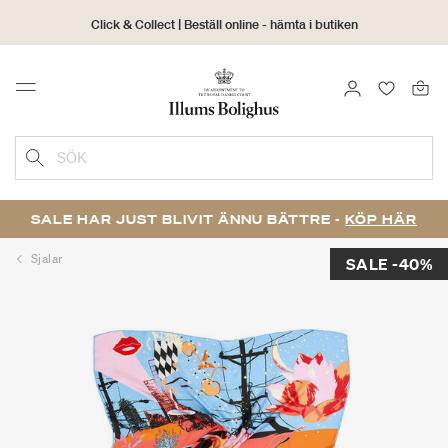
Click & Collect | Beställ online - hämta i butiken
30 dagars returrätt
LOGGA IN
FAVORIT
Menu
SÖK
SALE HAR JUST BLIVIT ÄNNU BÄTTRE -
KÖP HÄR
Sjalar
SALE -40%