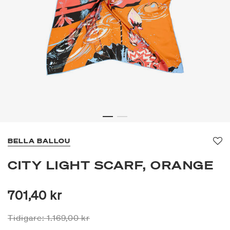
BELLA BALLOU
Fa
CITY LIGHT SCARF, ORANGE
701,40 kr
Priset är nedsatt från
till
Tidigare:
1.169,00 kr