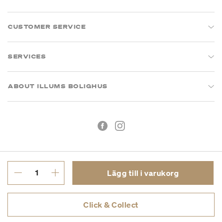
CUSTOMER SERVICE
SERVICES
ABOUT ILLUMS BOLIGHUS
Lägg till i varukorg
Köpvillkor
Integritetspolicy
Click & Collect
Org.nr: 55681353-8701