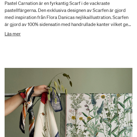
Pastel Carnation är en fyrkantig Scarf i de vackraste
pastellfärgerna. Den exklusiva designen av Scarfen är gjord
med inspiration från Flora Danicas nejlikaillustration. Scarfen
är gjord av 100% sidensatin med handrullade kanter vilket ger
ett exklusivt utseende. Utöver det vackra utseendet är Scarfen
Läs mer
gjord i finaste sidenkvalité, vilket ser till att den är både mjuk,
andas och skön att ha på sig. Dess fyrkantiga form möjliggör
många olika stylingalternativ och kan användas till exempel
runt halsen eller som ett dekorativt hårband.