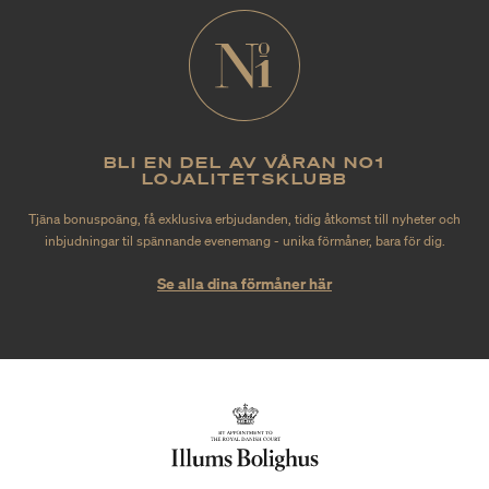
BLI EN DEL AV VÅRAN NO1
LOJALITETSKLUBB
Tjäna bonuspoäng, få exklusiva erbjudanden, tidig åtkomst till nyheter och
inbjudningar til spännande evenemang - unika förmåner, bara för dig.
Se alla dina förmåner här