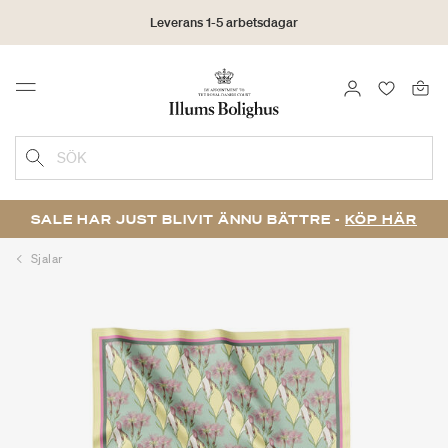
Leverans 1-5 arbetsdagar
Click & Collect | Beställ online - hämta i butiken
LOGGA IN
FAVORIT
Menu
30 dagars returrätt
SÖK
SALE HAR JUST BLIVIT ÄNNU BÄTTRE -
KÖP HÄR
Sjalar