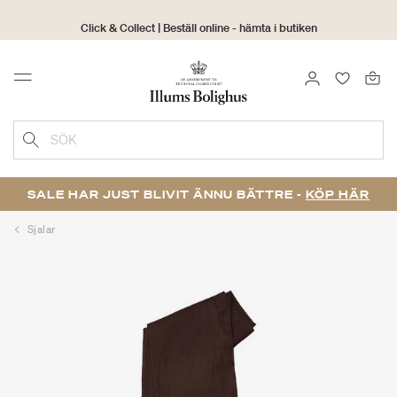
Click & Collect | Beställ online - hämta i butiken
30 dagars returrätt
LOGGA IN
FAVORIT
Menu
SÖK
SALE HAR JUST BLIVIT ÄNNU BÄTTRE -
KÖP HÄR
Sjalar