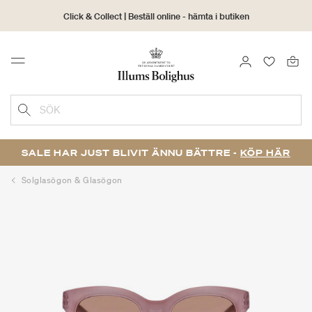
Click & Collect | Beställ online - hämta i butiken
30 dagars returrätt
LOGGA IN
FAVORIT
Menu
SÖK
SALE HAR JUST BLIVIT ÄNNU BÄTTRE -
KÖP HÄR
Solglasögon & Glasögon