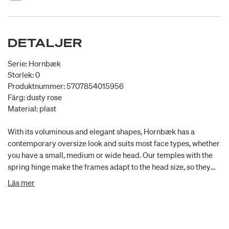
DETALJER
Serie: Hornbæk
Storlek: 0
Produktnummer: 5707854015956
Färg: dusty rose
Material: plast
With its voluminous and elegant shapes, Hornbæk has a
contemporary oversize look and suits most face types, whether
you have a small, medium or wide head. Our temples with the
spring hinge make the frames adapt to the head size, so they
are comfortable to wear. Size: 51/20-145
Läs mer