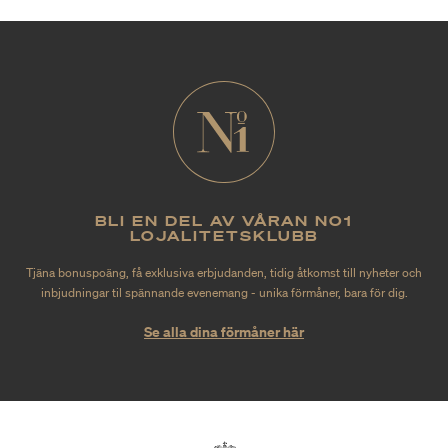
BLI EN DEL AV VÅRAN NO1
LOJALITETSKLUBB
Tjäna bonuspoäng, få exklusiva erbjudanden, tidig åtkomst till nyheter och
inbjudningar til spännande evenemang - unika förmåner, bara för dig.
Se alla dina förmåner här