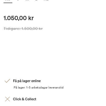
1.050,00 kr
Priset är nedsatt från
till
Tidigare:
1.500,00 kr
Få på lager online
På lager: 1-5 arbetsdagar leveranstid
Click & Collect