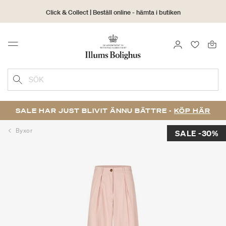
Click & Collect | Beställ online - hämta i butiken
30 dagars returrätt
LOGGA IN
FAVORIT
Menu
SÖK
SALE HAR JUST BLIVIT ÄNNU BÄTTRE -
KÖP HÄR
Byxor
SALE -30%