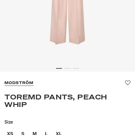
MODSTRÖM
Fa
TOREMD PANTS, PEACH
WHIP
Size
XS
S
M
L
XL