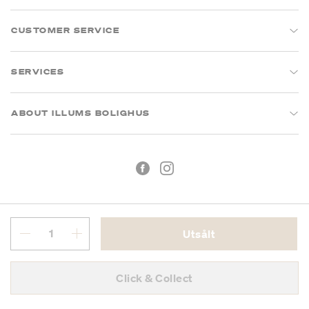
CUSTOMER SERVICE
SERVICES
ABOUT ILLUMS BOLIGHUS
Utsålt
Köpvillkor
Integritetspolicy
Click & Collect
Org.nr: 55681353-8701