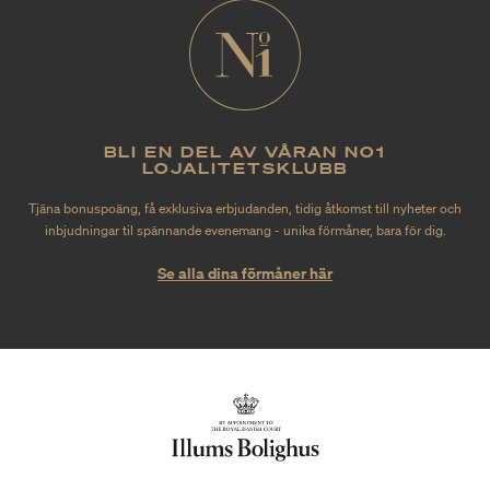
BLI EN DEL AV VÅRAN NO1
LOJALITETSKLUBB
Tjäna bonuspoäng, få exklusiva erbjudanden, tidig åtkomst till nyheter och
inbjudningar til spännande evenemang - unika förmåner, bara för dig.
Se alla dina förmåner här