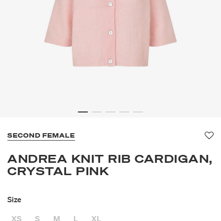
SECOND FEMALE
Fa
ANDREA KNIT RIB CARDIGAN,
CRYSTAL PINK
Size
XS
S
M
L
XL