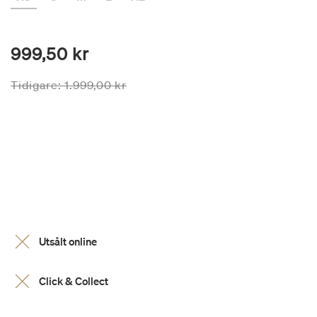
999,50 kr
Priset är nedsatt från
till
Tidigare:
1.999,00 kr
Utsålt online
Click & Collect