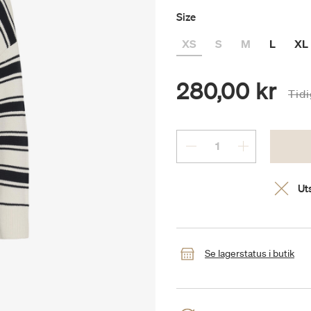
Size
XS
S
M
L
XL
280,00 kr
Pris
Tid
Uts
Se lagerstatus i butik