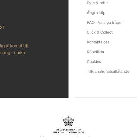
Byte & retur
Ångra köp
FAQ - Vanliga frågor
O1
Click & Collect
Kontakta oss
ig åtkomst till
mang - unika
Köpvillkor
Cookies
Tillgänglighetsutlåtande