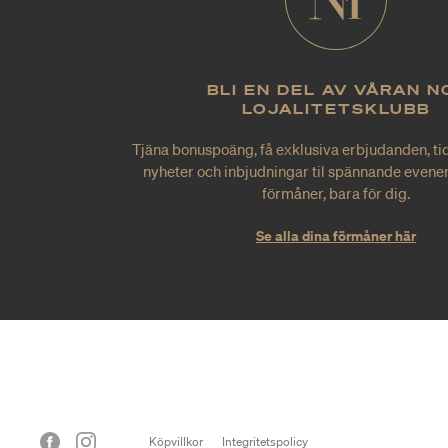
BLI EN DEL AV VÅRAN N
LOJALITETSKLUBB
Tjäna bonuspoäng, få exklusiva erbjudanden, tid
nyheter och inbjudningar til spännande evene
förmåner, bara för dig.
Se alla dina förmåner här
Köpvillkor
Integritetspolicy