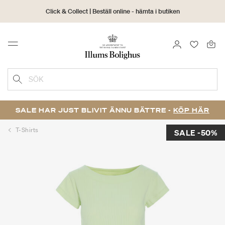
Click & Collect | Beställ online - hämta i butiken
30 dagars returrätt
LOGGA IN
FAVORIT
Menu
SÖK
SALE HAR JUST BLIVIT ÄNNU BÄTTRE -
KÖP HÄR
T-Shirts
SALE -50%