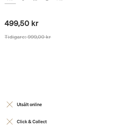
499,50 kr
Priset är nedsatt från
till
Tidigare:
999,00 kr
Utsålt online
Click & Collect