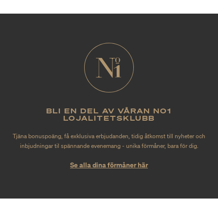
BLI EN DEL AV VÅRAN NO1
LOJALITETSKLUBB
Tjäna bonuspoäng, få exklusiva erbjudanden, tidig åtkomst till nyheter och
inbjudningar til spännande evenemang - unika förmåner, bara för dig.
Se alla dina förmåner här