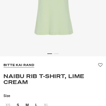
BITTE KAI RAND
Fa
NAIBU RIB T-SHIRT, LIME
CREAM
Size
XS
S
M
L
XL