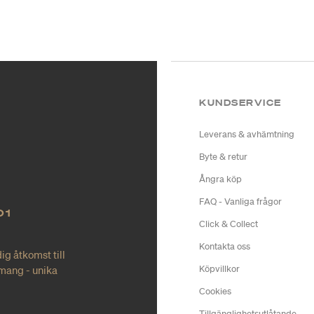
KUNDSERVICE
Leverans & avhämtning
Byte & retur
Ångra köp
FAQ - Vanliga frågor
O1
Click & Collect
Kontakta oss
ig åtkomst till
mang - unika
Köpvillkor
Cookies
Tillgänglighetsutlåtande