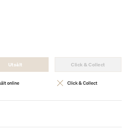
Utsålt
Click & Collect
ålt online
Click & Collect