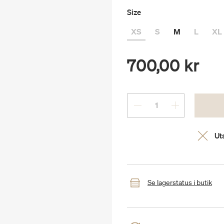
Size
XS
S
M
L
XL
700,00 kr
Uts
Se lagerstatus i butik