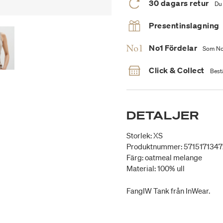
30 dagars retur
Du 
Presentinslagning
No1 Fördelar
Som No1
Click & Collect
Bestä
DETALJER
Storlek: XS
Produktnummer: 571517134
Färg: oatmeal melange
Material: 100% ull
FangIW Tank från InWear.