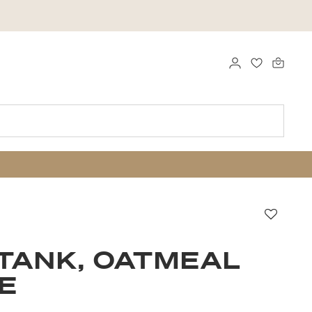
LOGGA IN
FAVORITER
Favori
TANK, OATMEAL
E