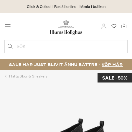
Click & Collect | Beställ online - hämta i butiken
30 dagars returrätt
LOGGA IN
FAVORIT
Menu
SÖK
SALE HAR JUST BLIVIT ÄNNU BÄTTRE -
KÖP HÄR
Platta Skor & Sneakers
SALE -50%