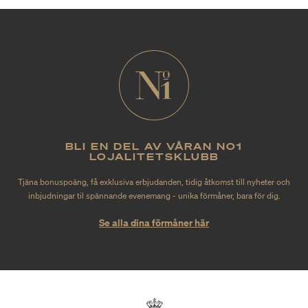
BLI EN DEL AV VÅRAN NO1
LOJALITETSKLUBB
Tjäna bonuspoäng, få exklusiva erbjudanden, tidig åtkomst till nyheter och
inbjudningar til spännande evenemang - unika förmåner, bara för dig.
Se alla dina förmåner här