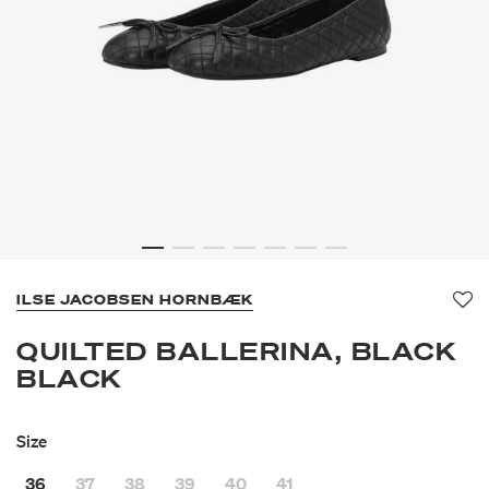
ILSE JACOBSEN HORNBÆK
Fa
QUILTED BALLERINA, BLACK
BLACK
Size
36
37
38
39
40
41