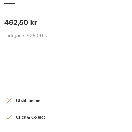
462,50 kr
Priset är nedsatt från
till
Tidigare:
925,00 kr
Utsålt online
Click & Collect