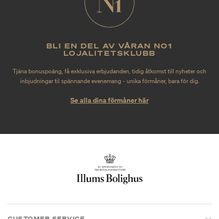
BLI EN DEL AV VÅRAN NO1
LOJALITETSKLUBB
Tjäna bonuspoäng, få exklusiva erbjudanden, tidig åtkomst till nyheter och
inbjudningar til spännande evenemang - unika förmåner, bara för dig.
Se alla dina förmåner här
CUSTOMER SERVICE