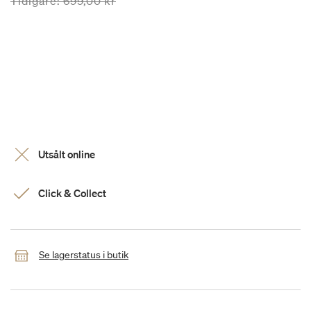
Priset är nedsatt från
till
Tidigare:
699,00 kr
Utsålt online
Click & Collect
Se lagerstatus i butik