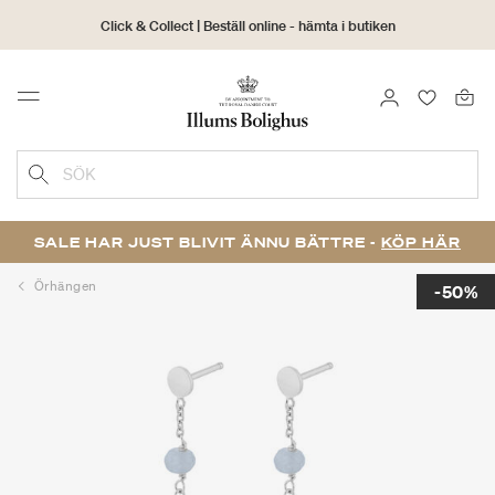
Click & Collect | Beställ online - hämta i butiken
30 dagars returrätt
LOGGA IN
FAVORIT
Menu
SÖK
SALE HAR JUST BLIVIT ÄNNU BÄTTRE -
KÖP HÄR
Örhängen
-50%