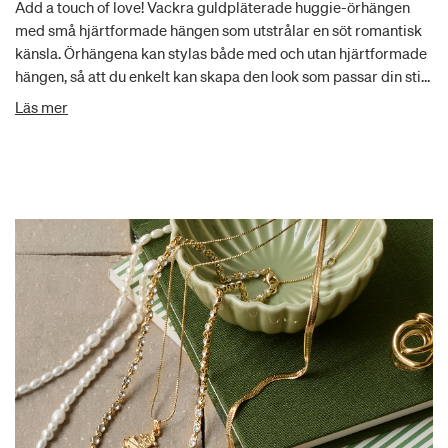
Add a touch of love! Vackra guldpläterade huggie-örhängen
med små hjärtformade hängen som utstrålar en söt romantisk
känsla. Örhängena kan stylas både med och utan hjärtformade
hängen, så att du enkelt kan skapa den look som passar din stil.
Örhängenas diskreta storlek och lättstylade design gör dem
Läs mer
perfekta för både vardagsoutfits och speciella tillfällen. En
romantisk klassiker med en modern twist – redo att bli din nya
favorit! Och vet du vad? Örhängena är vattentåliga och
tillverkade av 99 % återvunnet material med kärlek till vår
planet.