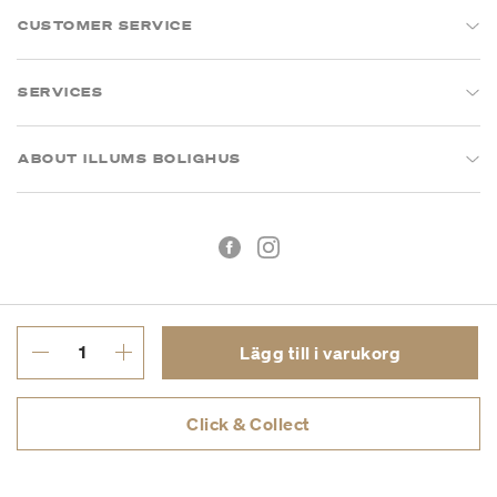
CUSTOMER SERVICE
SERVICES
ABOUT ILLUMS BOLIGHUS
Lägg till i varukorg
Köpvillkor
Integritetspolicy
Click & Collect
Org.nr: 55681353-8701
Copyright © 2026 Illums Bolighus