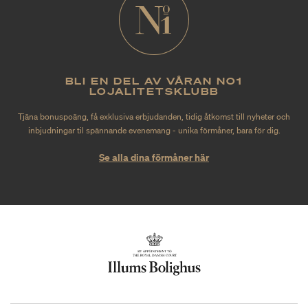
BLI EN DEL AV VÅRAN NO1
LOJALITETSKLUBB
Tjäna bonuspoäng, få exklusiva erbjudanden, tidig åtkomst till nyheter och
inbjudningar til spännande evenemang - unika förmåner, bara för dig.
Se alla dina förmåner här