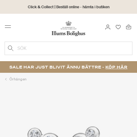
Click & Collect | Beställ online - hämta i butiken
30 dagars returrätt
LOGGA IN
FAVORIT
Menu
SÖK
SALE HAR JUST BLIVIT ÄNNU BÄTTRE -
KÖP HÄR
Örhängen