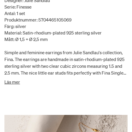
Designer: Julie Sandlau
Serie: Finesse
Antal: 1 set
Produktnummer: 5704465105069
Färg: silver
Material: Satin-rhodium-plated 925 sterling silver
Mått: Ø 1,5 + Ø 2,5 mm
Simple and feminine earrings from Julie Sandlau's collection,
Fina. The earrings are handmade in satin-rhodium-plated 925
sterling silver with two clear cubic zircons measuring 1.5 and
2.5 mm. The nice little ear studs fits perfectly with Fina Single
Butterfly which gives an edgy look to the simple studs.
Läs mer