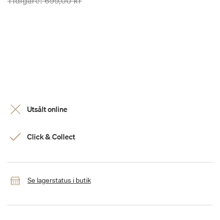
Priset är nedsatt från
till
Tidigare:
699,00 kr
Utsålt online
Click & Collect
Se lagerstatus i butik