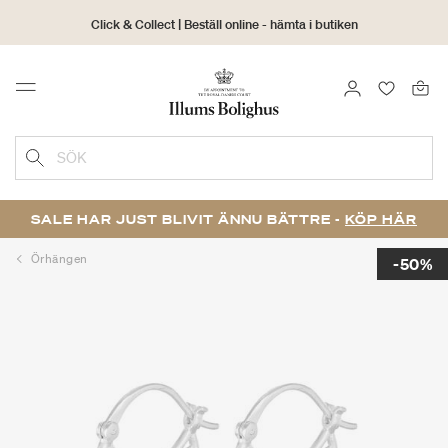
Click & Collect | Beställ online - hämta i butiken
30 dagars returrätt
LOGGA IN
FAVORIT
Menu
SÖK
SALE HAR JUST BLIVIT ÄNNU BÄTTRE -
KÖP HÄR
Örhängen
-50%