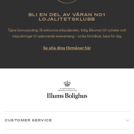
BLI EN DEL AV VÅRAN NO1
LOJALITETSKLUBB
Tjäna bonuspoäng, få exklusiva erbjudanden, tidig åtkomst till nyheter och
inbjudningar til spännande evenemang - unika förmåner, bara för dig.
Se alla dina förmåner här
CUSTOMER SERVICE