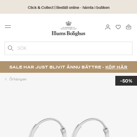
Click & Collect | Beställ online - hämta i butiken
30 dagars returrätt
LOGGA IN
FAVORIT
Menu
SÖK
SALE HAR JUST BLIVIT ÄNNU BÄTTRE -
KÖP HÄR
Örhängen
-50%