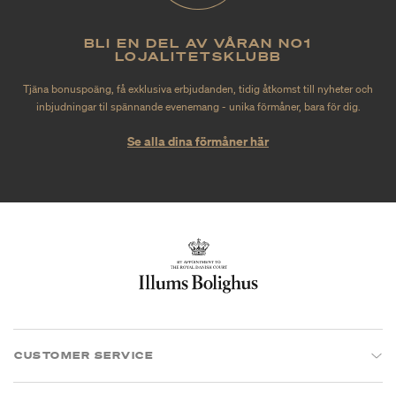
BLI EN DEL AV VÅRAN NO1
LOJALITETSKLUBB
Tjäna bonuspoäng, få exklusiva erbjudanden, tidig åtkomst till nyheter och
inbjudningar til spännande evenemang - unika förmåner, bara för dig.
Se alla dina förmåner här
CUSTOMER SERVICE