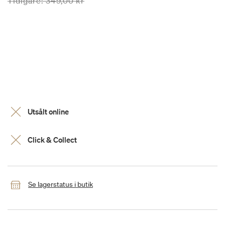
Priset är nedsatt från
till
Tidigare:
349,00 kr
Utsålt online
Click & Collect
Se lagerstatus i butik