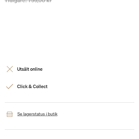
Priset är nedsatt från
till
Tidigare:
799,00 kr
Utsålt online
Click & Collect
Se lagerstatus i butik