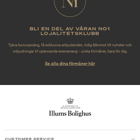
BLI EN DEL AV VÅRAN NO1
LOJALITETSKLUBB
Tjäna bonuspoäng, få exklusiva erbjudanden, tidig åtkomst till nyheter och
inbjudningar til spännande evenemang - unika förmåner, bara för dig.
Se alla dina förmåner här
CUSTOMER SERVICE