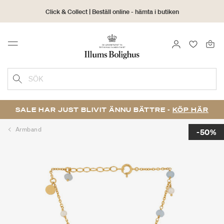
Click & Collect | Beställ online - hämta i butiken
30 dagars returrätt
LOGGA IN
FAVORIT
Menu
SÖK
SALE HAR JUST BLIVIT ÄNNU BÄTTRE -
KÖP HÄR
Armband
-50%