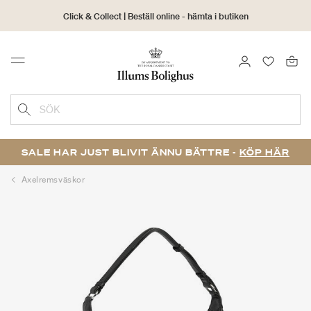
Click & Collect | Beställ online - hämta i butiken
30 dagars returrätt
LOGGA IN
FAVORIT
Menu
SÖK
SALE HAR JUST BLIVIT ÄNNU BÄTTRE -
KÖP HÄR
Axelremsväskor