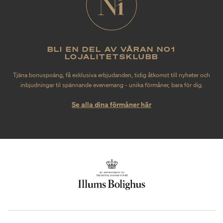
BLI EN DEL AV VÅRAN NO1
LOJALITETSKLUBB
Tjäna bonuspoäng, få exklusiva erbjudanden, tidig åtkomst till nyheter och
inbjudningar til spännande evenemang - unika förmåner, bara för dig.
Se alla dina förmåner här