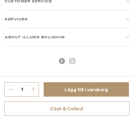
CUSTOMER SERVICE
SERVICES
ABOUT ILLUMS BOLIGHUS
Lägg till i varukorg
Köpvillkor
Integritetspolicy
Click & Collect
Org.nr: 55681353-8701
Copyright © 2026 Illums Bolighus