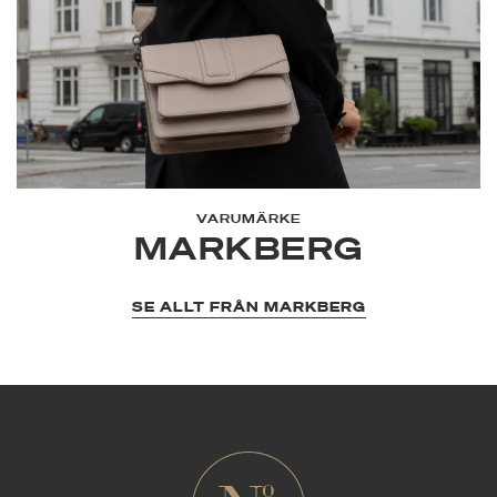
stil, ett riktigt måste som kommer att stanna hos dig i många år
framöver.
VARUMÄRKE
MARKBERG
SE ALLT FRÅN MARKBERG