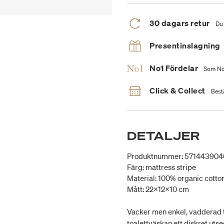
30 dagars retur
Du 
Presentinslagning
No1 Fördelar
Som No1
Click & Collect
Bestä
DETALJER
Produktnummer: 571443904
Färg: mattress stripe
Material: 100% organic cotton
Mått: 22x12x10 cm
Vacker men enkel, vadderad t
toalettväskan ett diskret uts