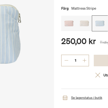
Färg
Mattress Stripe
250,00 kr
Pris
Tidi
Uts
Se lagerstatus i butik