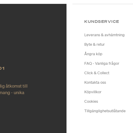
KUNDSERVICE
Leverans & avhämtning
Byte & retur
Ångra köp
FAQ - Vanliga frågor
O1
Click & Collect
Kontakta oss
ig åtkomst till
mang - unika
Köpvillkor
Cookies
Tillgänglighetsutlåtande