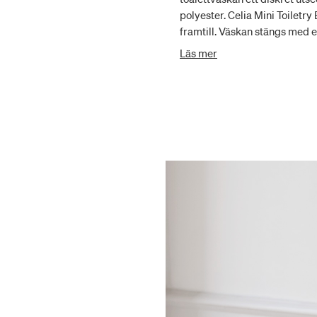
polyester. Celia Mini Toiletry
framtill. Väskan stängs med e
öppnas mer. Detta gör det lätt
Läs mer
toalettväskan när du reser o
x 10 x 10 cm