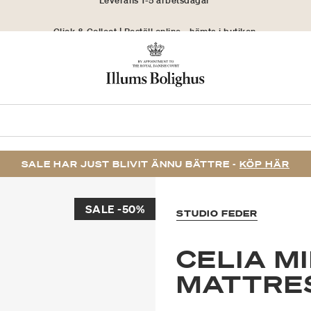
Click & Collect | Beställ online - hämta i butiken
30 dagars returrätt
SALE HAR JUST BLIVIT ÄNNU BÄTTRE -
KÖP HÄR
SALE -50%
STUDIO FEDER
CELIA MI
MATTRES