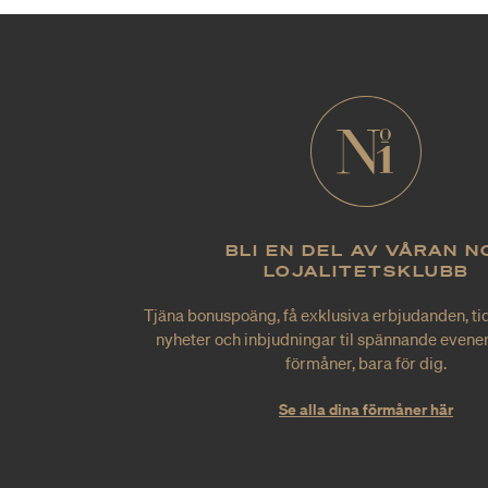
BLI EN DEL AV VÅRAN N
LOJALITETSKLUBB
Tjäna bonuspoäng, få exklusiva erbjudanden, tid
nyheter och inbjudningar til spännande evene
förmåner, bara för dig.
Se alla dina förmåner här