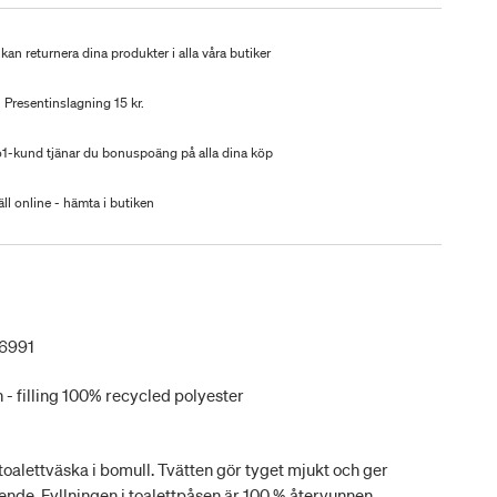
kan returnera dina produkter i alla våra butiker
Presentinslagning 15 kr.
-kund tjänar du bonuspoäng på alla dina köp
ll online - hämta i butiken
6991
 - filling 100% recycled polyester
oalettväska i bomull. Tvätten gör tyget mjukt och ger
eende. Fyllningen i toalettpåsen är 100 % återvunnen