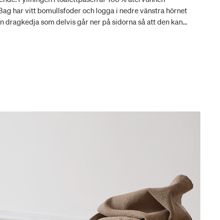
 Bag har vitt bomullsfoder och logga i nedre vänstra hörnet
n dragkedja som delvis går ner på sidorna så att den kan
are att få en översikt över innehållet. Använd den fina
ch hemma för att dekorera och organisera badrumshyllan. 30