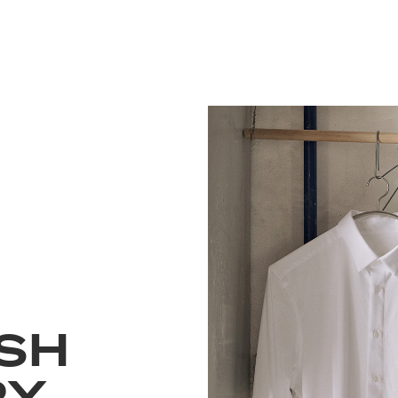
SH
RY