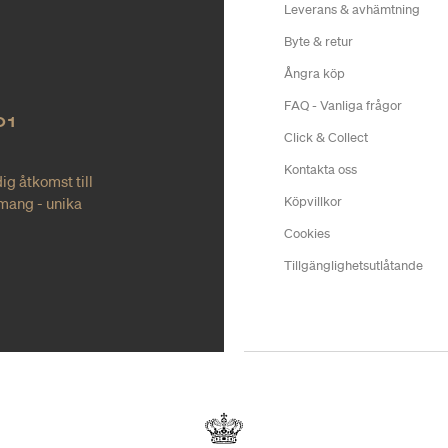
Leverans & avhämtning
Byte & retur
Ångra köp
FAQ - Vanliga frågor
O1
Click & Collect
Kontakta oss
ig åtkomst till
mang - unika
Köpvillkor
Cookies
Tillgänglighetsutlåtande