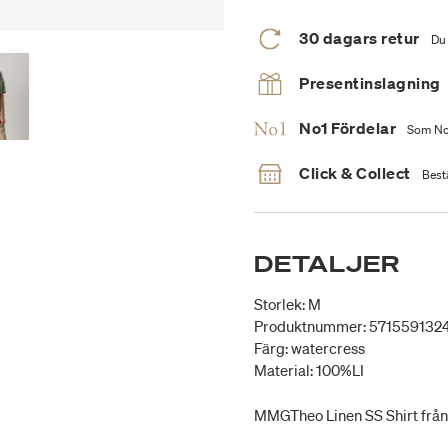
30 dagars retur
Du 
Presentinslagning
No1 Fördelar
Som No1
Click & Collect
Bestä
DETALJER
Storlek: M
Produktnummer: 571559132
Färg: watercress
Material: 100%LI
MMGTheo Linen SS Shirt fr