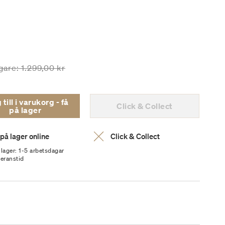
et är nedsatt från
till
gare:
1.299,00 kr
ill i varukorg - få
Click & Collect
på lager
 på lager online
Click & Collect
 lager: 1-5 arbetsdagar
veranstid