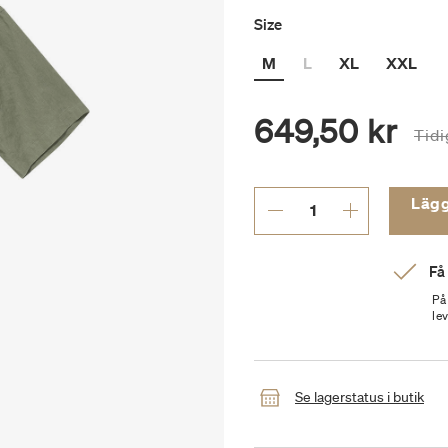
Size
M
L
XL
XXL
649,50 kr
Pris
Tidi
Lägg t
Få
På
le
Se lagerstatus i butik