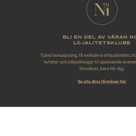
BLI EN DEL AV VÅRAN N
LOJALITETSKLUBB
Tjäna bonuspoäng, få exklusiva erbjudanden, tid
nyheter och inbjudningar til spännande evene
förmåner, bara för dig.
Se alla dina förmåner här