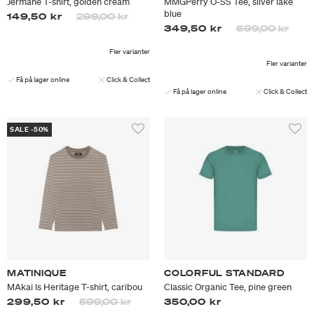
Jermane T-shirt, golden cream
MMGPerry O-SS Tee, silver lake
blue
Priset är nedsatt från
till
149,50 kr
299,00 kr
Priset är nedsa
till
349,50 kr
699,00 kr
Fler varianter
Fler varianter
Få på lager online
Click & Collect
Få på lager online
Click & Collect
SALE -50%
MATINIQUE
COLORFUL STANDARD
MAkai ls Heritage T-shirt, caribou
Classic Organic Tee, pine green
Priset är nedsatt från
till
299,50 kr
599,00 kr
350,00 kr