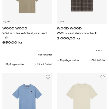
Nyhet
Nyhet
WOOD WOOD
WOOD WOOD
WWLiam tee AAchest, overland
WWEik vest, delicioso check
trek
2.000,00 kr
650,00 kr
S
M
L
XL
Fler varianter
Få på lager online
Click & Collect
Få på lager online
Click & Collect