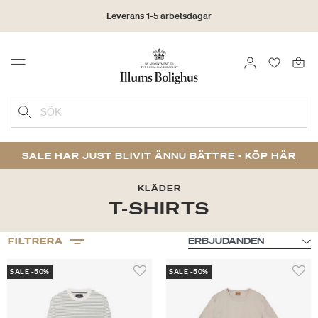
Leverans 1-5 arbetsdagar
Click & Collect | Beställ online - hämta i butiken
LOGGA IN
FAVORIT
Menu
30 dagars returrätt
SÖK
SALE HAR JUST BLIVIT ÄNNU BÄTTRE -
KÖP HÄR
KLÄDER
T-SHIRTS
FILTRERA
SALE -50%
SALE -50%