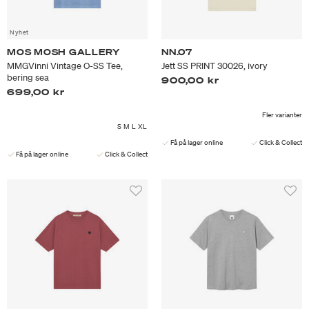
Nyhet
MOS MOSH GALLERY
NN.07
MMGVinni Vintage O-SS Tee,
Jett SS PRINT 30026, ivory
bering sea
900,00 kr
699,00 kr
Fler varianter
S
M
L
XL
Få på lager online
Click & Collect
Få på lager online
Click & Collect