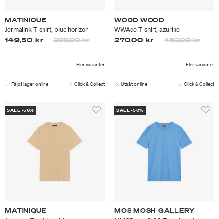
MATINIQUE
WOOD WOOD
Jermalink T-shirt, blue horizon
WWAce T-shirt, azurine
Priset är nedsatt från
till
Priset är nedsa
till
149,50 kr
299,00 kr
270,00 kr
450,00 kr
Fler varianter
Fler varianter
Få på lager online
Click & Collect
Utsålt online
Click & Collect
SALE -50%
SALE -50%
MATINIQUE
MOS MOSH GALLERY