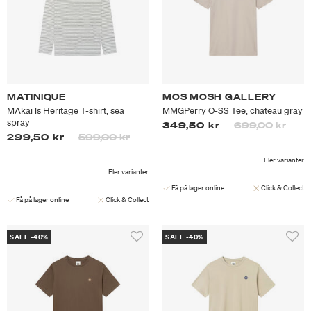
MATINIQUE
MOS MOSH GALLERY
MAkai ls Heritage T-shirt, sea
MMGPerry O-SS Tee, chateau gray
spray
Priset är nedsa
till
349,50 kr
699,00 kr
Priset är nedsatt från
till
299,50 kr
599,00 kr
Fler varianter
Fler varianter
Få på lager online
Click & Collect
Få på lager online
Click & Collect
SALE -40%
SALE -40%