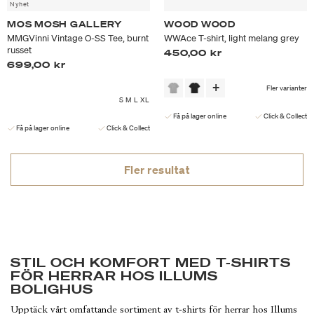
Nyhet
MOS MOSH GALLERY
WOOD WOOD
MMGVinni Vintage O-SS Tee, burnt
WWAce T-shirt, light melang grey
russet
450,00 kr
699,00 kr
Fler varianter
S
M
L
XL
Få på lager online
Click & Collect
Få på lager online
Click & Collect
Fler resultat
STIL OCH KOMFORT MED T-SHIRTS
FÖR HERRAR HOS ILLUMS
BOLIGHUS
Upptäck vårt omfattande sortiment av t-shirts för herrar hos Illums