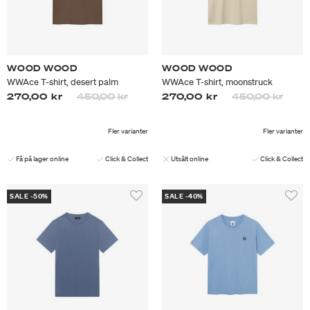
WOOD WOOD
WOOD WOOD
WWAce T-shirt, desert palm
WWAce T-shirt, moonstruck
Priset är nedsatt från
till
Priset är nedsa
till
270,00 kr
450,00 kr
270,00 kr
450,00 kr
Fler varianter
Fler varianter
Få på lager online
Click & Collect
Utsålt online
Click & Collect
SALE -50%
SALE -40%