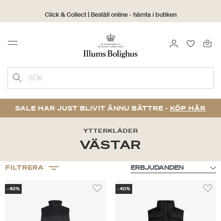
Click & Collect | Beställ online - hämta i butiken
30 dagars returrätt
LOGGA IN
FAVORIT
Menu
SÖK
SALE HAR JUST BLIVIT ÄNNU BÄTTRE -
KÖP HÄR
YTTERKLÄDER
VÄSTAR
FILTRERA
-40%
-40%