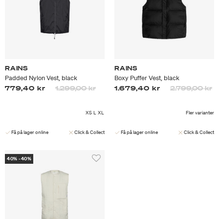
RAINS
RAINS
Padded Nylon Vest, black
Boxy Puffer Vest, black
Priset är nedsatt från
till
Priset är neds
til
779,40 kr
1.299,00 kr
1.679,40 kr
2.799,00 kr
XS
L
XL
Fler varianter
Få på lager online
Click & Collect
Få på lager online
Click & Collect
40% -40%