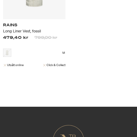
RAINS
Long Liner Vest, fossil
Priset är nedsatt från
till
479,40 kr
799,00 kr
M
Utsålt online
Click & Collect