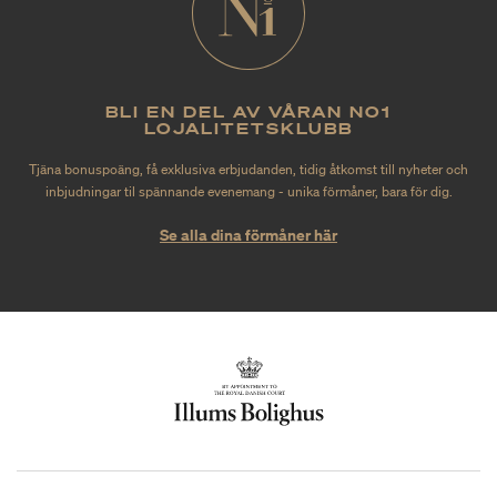
BLI EN DEL AV VÅRAN NO1
LOJALITETSKLUBB
Tjäna bonuspoäng, få exklusiva erbjudanden, tidig åtkomst till nyheter och
inbjudningar til spännande evenemang - unika förmåner, bara för dig.
Se alla dina förmåner här