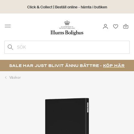
Click & Collect | Beställ online - hämta i butiken
30 dagars returrätt
LOGGA IN
FAVORIT
Menu
SÖK
SALE HAR JUST BLIVIT ÄNNU BÄTTRE -
KÖP HÄR
Väskor