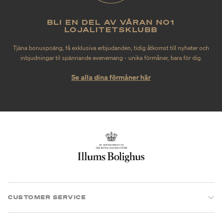
BLI EN DEL AV VÅRAN NO1
LOJALITETSKLUBB
Tjäna bonuspoäng, få exklusiva erbjudanden, tidig åtkomst till nyheter och
inbjudningar til spännande evenemang - unika förmåner, bara för dig.
Se alla dina förmåner här
CUSTOMER SERVICE