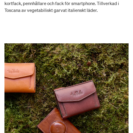
kortfack, pennhållare och fack för smartphone. Tillverkad i
Toscana av vegetabiliskt garvat italienskt läder.