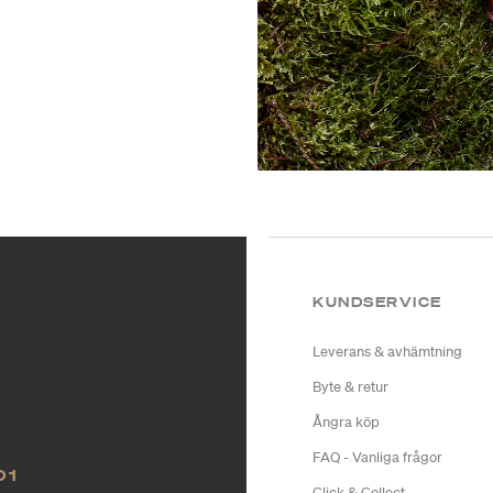
KUNDSERVICE
Leverans & avhämtning
Byte & retur
Ångra köp
FAQ - Vanliga frågor
O1
Click & Collect