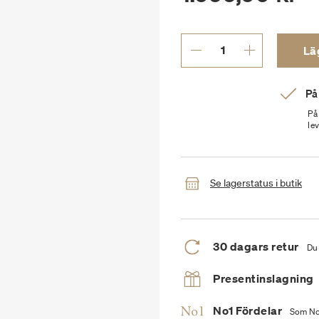
Läg
På
På
le
Se lagerstatus i butik
30 dagars retur
Du 
Presentinslagning
No1 Fördelar
Som No1