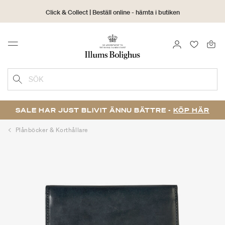
Click & Collect | Beställ online - hämta i butiken
30 dagars returrätt
LOGGA IN
FAVORIT
Menu
SÖK
SALE HAR JUST BLIVIT ÄNNU BÄTTRE -
KÖP HÄR
Plånböcker & Korthållare