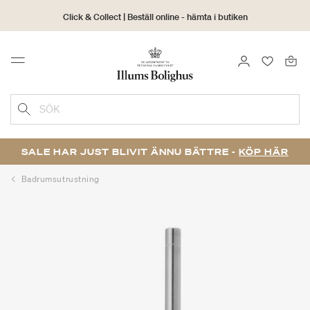
Click & Collect | Beställ online - hämta i butiken
30 dagars returrätt
LOGGA IN
FAVORIT
Menu
SÖK
SALE HAR JUST BLIVIT ÄNNU BÄTTRE -
KÖP HÄR
Badrumsutrustning