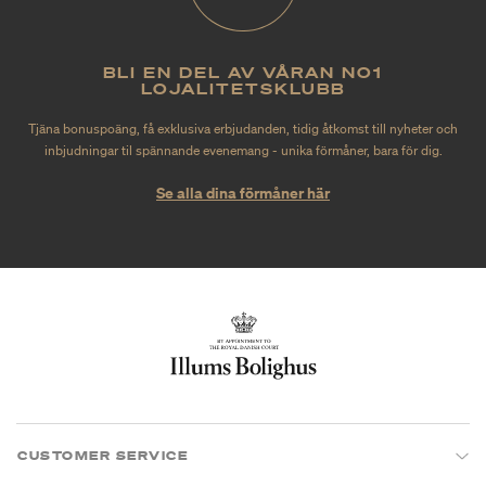
BLI EN DEL AV VÅRAN NO1
LOJALITETSKLUBB
Tjäna bonuspoäng, få exklusiva erbjudanden, tidig åtkomst till nyheter och
inbjudningar til spännande evenemang - unika förmåner, bara för dig.
Se alla dina förmåner här
CUSTOMER SERVICE