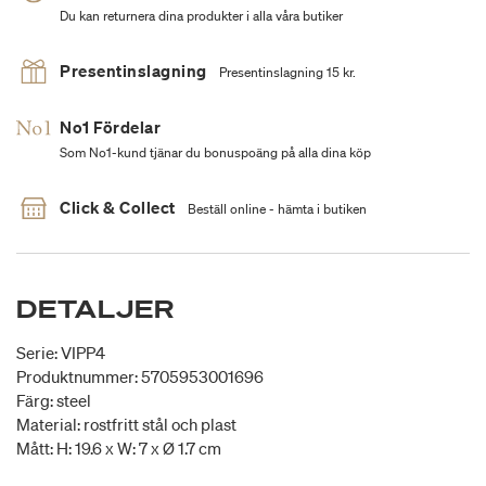
Du kan returnera dina produkter i alla våra butiker
Presentinslagning
Presentinslagning 15 kr.
No1 Fördelar
Som No1-kund tjänar du bonuspoäng på alla dina köp
Click & Collect
Beställ online - hämta i butiken
DETALJER
Serie: VIPP4
Produktnummer: 5705953001696
Färg: steel
Material: rostfritt stål och plast
Mått: H: 19.6 x W: 7 x Ø 1.7 cm