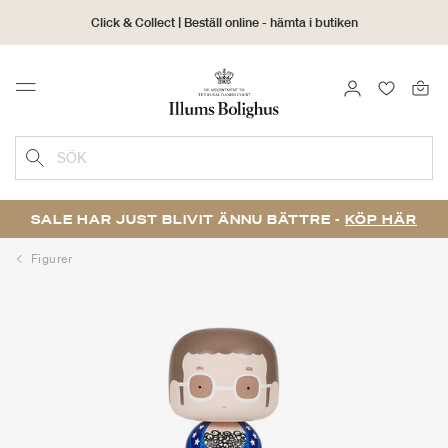
Click & Collect | Beställ online - hämta i butiken
30 dagars returrätt
LOGGA IN
FAVORIT
Menu
SÖK
SALE HAR JUST BLIVIT ÄNNU BÄTTRE -
KÖP HÄR
Figurer