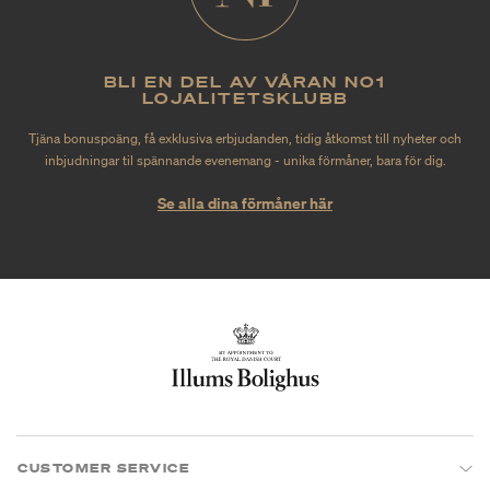
BLI EN DEL AV VÅRAN NO1
LOJALITETSKLUBB
Tjäna bonuspoäng, få exklusiva erbjudanden, tidig åtkomst till nyheter och
inbjudningar til spännande evenemang - unika förmåner, bara för dig.
Se alla dina förmåner här
CUSTOMER SERVICE