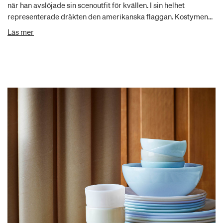
när han avslöjade sin scenoutfit för kvällen. I sin helhet
representerade dräkten den amerikanska flaggan. Kostymen
var ett paradnummer, full av karaktär, precis som Elton John,
Läs mer
och illustrerade på ett perfekt sätt hans kreativa och
konstnärliga briljans. Årtionden senare minns fansen
fortfarande detta framträdande och den oförglömliga
scenlooken.