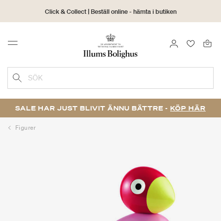
Click & Collect | Beställ online - hämta i butiken
30 dagars returrätt
LOGGA IN
FAVORIT
Menu
SÖK
SALE HAR JUST BLIVIT ÄNNU BÄTTRE -
KÖP HÄR
Figurer