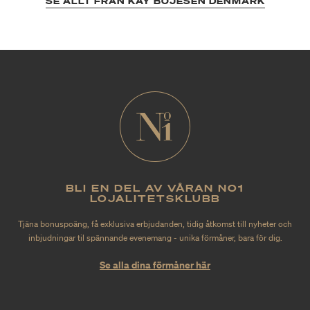
SE ALLT FRÅN KAY BOJESEN DENMARK
BLI EN DEL AV VÅRAN NO1
LOJALITETSKLUBB
Tjäna bonuspoäng, få exklusiva erbjudanden, tidig åtkomst till nyheter och
inbjudningar til spännande evenemang - unika förmåner, bara för dig.
Se alla dina förmåner här