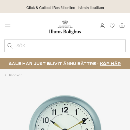
Click & Collect | Beställ online - hämta i butiken
30 dagars returrätt
LOGGA IN
FAVORIT
Menu
SÖK
SALE HAR JUST BLIVIT ÄNNU BÄTTRE -
KÖP HÄR
Klockor