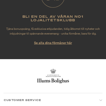
BLI EN DEL AV VÅRAN NO1
LOJALITETSKLUBB
Tjäna bonuspoäng, få exklusiva erbjudanden, tidig åtkomst till nyheter och
inbjudningar til spännande evenemang - unika förmåner, bara för dig.
Se alla dina förmåner här
CUSTOMER SERVICE