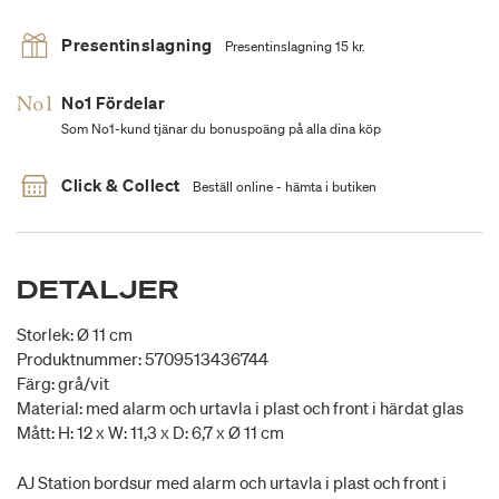
Presentinslagning
Presentinslagning 15 kr.
No1 Fördelar
Som No1-kund tjänar du bonuspoäng på alla dina köp
Click & Collect
Beställ online - hämta i butiken
DETALJER
Storlek: Ø 11 cm
Produktnummer: 5709513436744
Färg: grå/vit
Material: med alarm och urtavla i plast och front i härdat glas
Mått: H: 12 x W: 11,3 x D: 6,7 x Ø 11 cm
AJ Station bordsur med alarm och urtavla i plast och front i