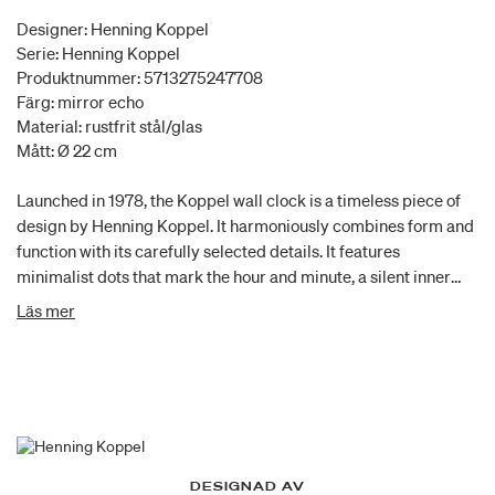
Designer: Henning Koppel
Serie: Henning Koppel
Produktnummer: 5713275247708
Färg: mirror echo
Material: rustfrit stål/glas
Mått: Ø 22 cm
Launched in 1978, the Koppel wall clock is a timeless piece of
design by Henning Koppel. It harmoniously combines form and
function with its carefully selected details. It features
minimalist dots that mark the hour and minute, a silent inner
mechanism and unique, long hands that extend out from the
Läs mer
centre. The hands are not just a counterbalance in this design,
but a deliberate stylistic element. The iconic design is
reinterpreted in a range of timeless shades, inspired by the
colours that characterise the streets of Copenhagen, where the
design was created.
DESIGNAD AV