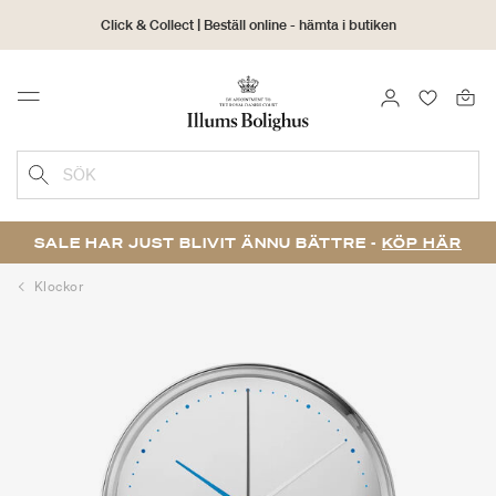
Click & Collect | Beställ online - hämta i butiken
30 dagars returrätt
LOGGA IN
FAVORIT
Menu
SÖK
SALE HAR JUST BLIVIT ÄNNU BÄTTRE -
KÖP HÄR
Klockor