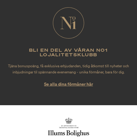
BLI EN DEL AV VÅRAN NO1
LOJALITETSKLUBB
Tjäna bonuspoäng, få exklusiva erbjudanden, tidig åtkomst till nyheter och
inbjudningar til spännande evenemang - unika förmåner, bara för dig.
Se alla dina förmåner här