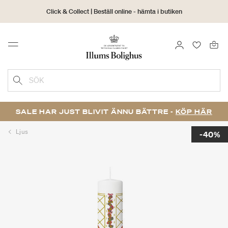
Click & Collect | Beställ online - hämta i butiken
30 dagars returrätt
LOGGA IN
FAVORIT
Menu
SÖK
SALE HAR JUST BLIVIT ÄNNU BÄTTRE -
KÖP HÄR
Ljus
-40%