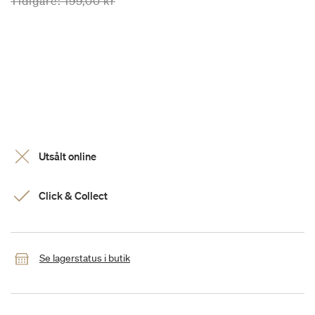
Priset är nedsatt från
till
Tidigare:
199,00 kr
Utsålt online
Click & Collect
Se lagerstatus i butik