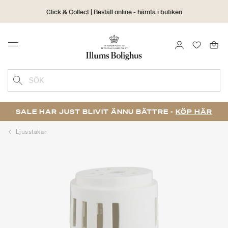
Click & Collect | Beställ online - hämta i butiken
30 dagars returrätt
LOGGA IN
FAVORIT
Menu
SÖK
SALE HAR JUST BLIVIT ÄNNU BÄTTRE -
KÖP HÄR
Ljusstakar