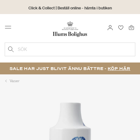
Click & Collect | Beställ online - hämta i butiken
30 dagars returrätt
LOGGA IN
FAVORIT
Menu
SÖK
SALE HAR JUST BLIVIT ÄNNU BÄTTRE -
KÖP HÄR
Vaser