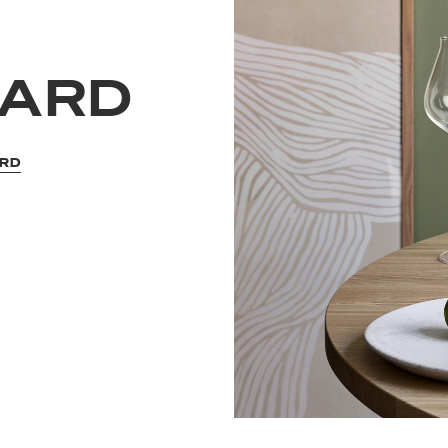
ARD
ARD