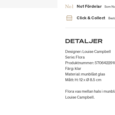
No1 Fördelar
Som No1
Click & Collect
Bestä
DETALJER
Designer: Louise Campbell
Serie: Flora
Produktnummer: 570642291
Färg: klar
Material: munblåst glas
Mått: H: 12 x Ø 8.5 cm
Flora vas mellan hals i munblå
Louise Campbell.