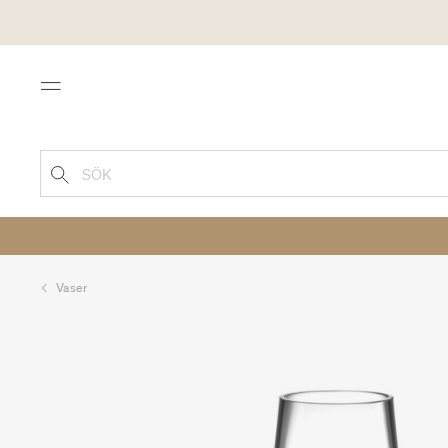
Menu
SÖK
Vaser