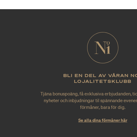
BLI EN DEL AV VÅRAN N
LOJALITETSKLUBB
Tjäna bonuspoäng, få exklusiva erbjudanden, tid
nyheter och inbjudningar til spännande evene
förmåner, bara för dig.
Se alla dina förmåner här