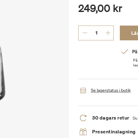
249,00 kr
Läg
På
På
le
Se lagerstatus i butik
30 dagars retur
Du 
Presentinslagning