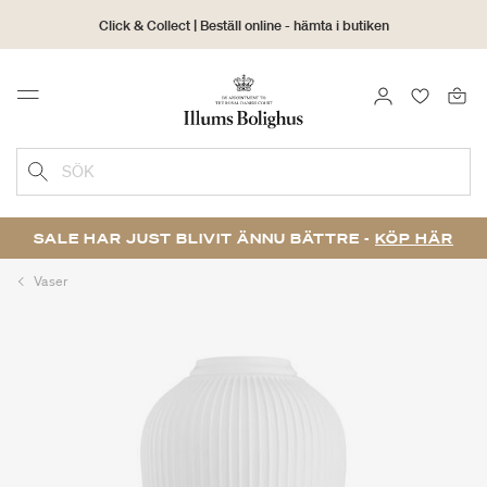
Click & Collect | Beställ online - hämta i butiken
30 dagars returrätt
LOGGA IN
FAVORIT
Menu
SÖK
SALE HAR JUST BLIVIT ÄNNU BÄTTRE -
KÖP HÄR
Vaser