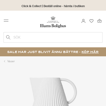
Click & Collect | Beställ online - hämta i butiken
30 dagars returrätt
LOGGA IN
FAVORIT
Menu
SÖK
SALE HAR JUST BLIVIT ÄNNU BÄTTRE -
KÖP HÄR
Vaser