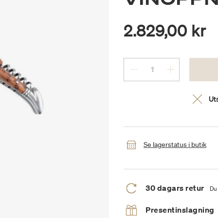
2.829,00 kr
Uts
Se lagerstatus i butik
30 dagars retur
Du 
Presentinslagning