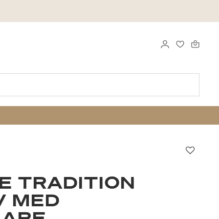
LOGGA IN
FAVORITER
Favori
E TRADITION
V MED
NARE