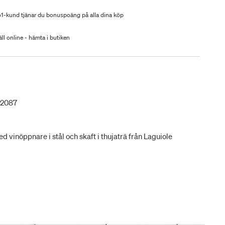
-kund tjänar du bonuspoäng på alla dina köp
ll online - hämta i butiken
02087
d vinöppnare i stål och skaft i thujaträ från Laguiole