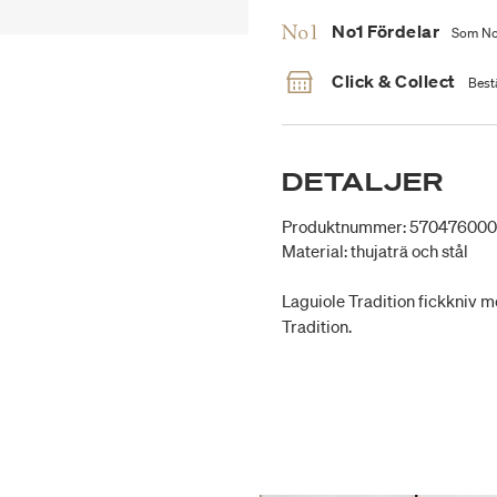
No1 Fördelar
Som No1
Click & Collect
Bestä
DETALJER
Produktnummer: 57047600
Material: thujaträ och stål
Laguiole Tradition fickkniv me
Tradition.