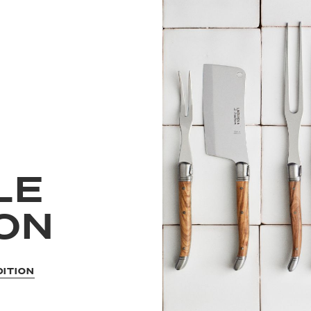
LE
ION
DITION