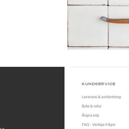
KUNDSERVICE
Leverans & avhämtning
Byte & retur
Ångra köp
FAQ - Vanliga frågor