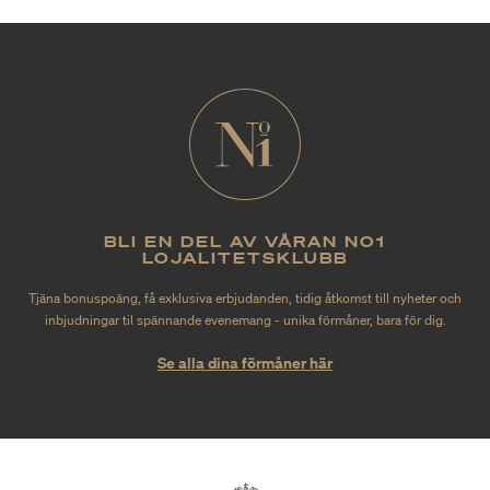
BLI EN DEL AV VÅRAN NO1
LOJALITETSKLUBB
Tjäna bonuspoäng, få exklusiva erbjudanden, tidig åtkomst till nyheter och
inbjudningar til spännande evenemang - unika förmåner, bara för dig.
Se alla dina förmåner här