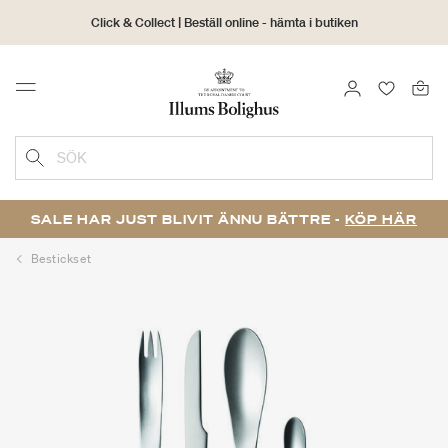
Click & Collect | Beställ online - hämta i butiken
30 dagars returrätt
LOGGA IN
FAVORIT
Menu
SÖK
SALE HAR JUST BLIVIT ÄNNU BÄTTRE -
KÖP HÄR
Bestickset