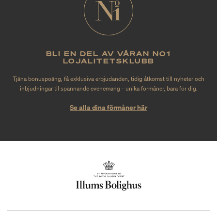
BLI EN DEL AV VÅRAN NO1
LOJALITETSKLUBB
Tjäna bonuspoäng, få exklusiva erbjudanden, tidig åtkomst till nyheter och
inbjudningar til spännande evenemang - unika förmåner, bara för dig.
Se alla dina förmåner här