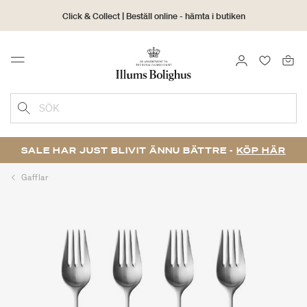
Click & Collect | Beställ online - hämta i butiken
30 dagars returrätt
LOGGA IN
FAVORIT
Menu
SÖK
SALE HAR JUST BLIVIT ÄNNU BÄTTRE -
KÖP HÄR
Gafflar