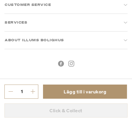
CUSTOMER SERVICE
SERVICES
ABOUT ILLUMS BOLIGHUS
Lägg till i varukorg
Köpvillkor
Integritetspolicy
Click & Collect
Org.nr: 55681353-8701
Copyright © 2026 Illums Bolighus