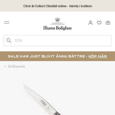
Click & Collect | Beställ online - hämta i butiken
30 dagars returrätt
LOGGA IN
FAVORIT
Menu
SÖK
SALE HAR JUST BLIVIT ÄNNU BÄTTRE -
KÖP HÄR
Grillbestick