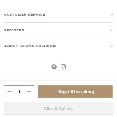
CUSTOMER SERVICE
SERVICES
ABOUT ILLUMS BOLIGHUS
Lägg till i varukorg
Köpvillkor
Integritetspolicy
Click & Collect
Org.nr: 55681353-8701