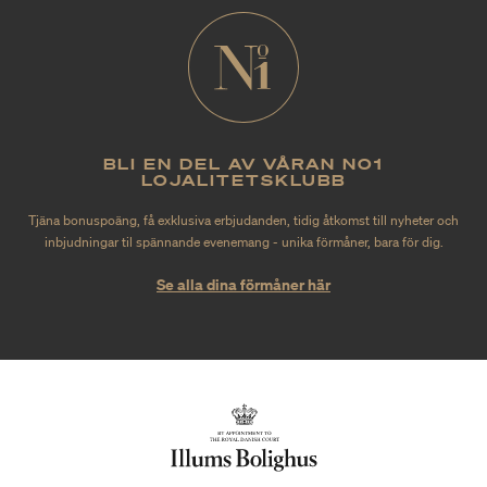
BLI EN DEL AV VÅRAN NO1
LOJALITETSKLUBB
Tjäna bonuspoäng, få exklusiva erbjudanden, tidig åtkomst till nyheter och
inbjudningar til spännande evenemang - unika förmåner, bara för dig.
Se alla dina förmåner här