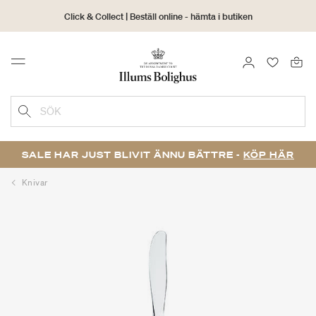
Click & Collect | Beställ online - hämta i butiken
30 dagars returrätt
LOGGA IN
FAVORIT
Menu
SÖK
SALE HAR JUST BLIVIT ÄNNU BÄTTRE -
KÖP HÄR
Knivar