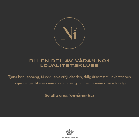
BLI EN DEL AV VÅRAN NO1
LOJALITETSKLUBB
Tjäna bonuspoäng, få exklusiva erbjudanden, tidig åtkomst till nyheter och
inbjudningar til spännande evenemang - unika förmåner, bara för dig.
Se alla dina förmåner här