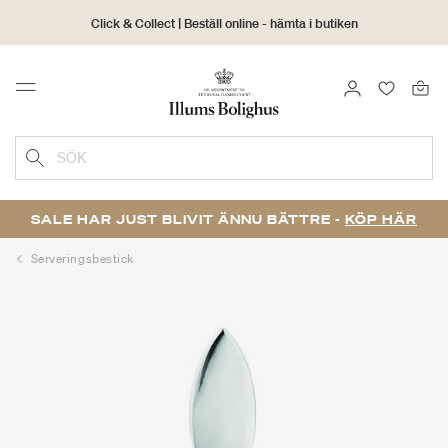
Click & Collect | Beställ online - hämta i butiken
30 dagars returrätt
LOGGA IN
FAVORIT
Menu
SÖK
SALE HAR JUST BLIVIT ÄNNU BÄTTRE -
KÖP HÄR
Serveringsbestick