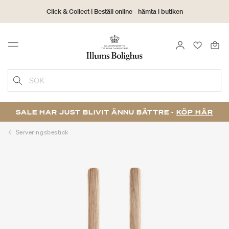
Click & Collect | Beställ online - hämta i butiken
30 dagars returrätt
LOGGA IN
FAVORIT
Menu
SÖK
SALE HAR JUST BLIVIT ÄNNU BÄTTRE -
KÖP HÄR
Serveringsbestick