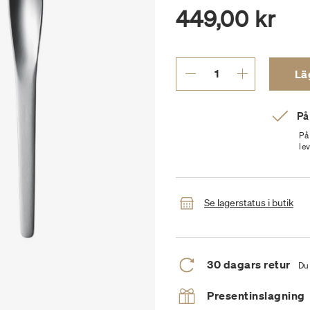
449,00 kr
Läg
På
På
le
Se lagerstatus i butik
30 dagars retur
Du 
Presentinslagning