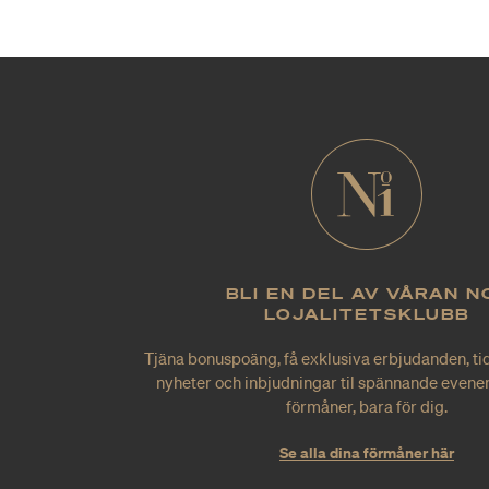
BLI EN DEL AV VÅRAN N
LOJALITETSKLUBB
Tjäna bonuspoäng, få exklusiva erbjudanden, tid
nyheter och inbjudningar til spännande evene
förmåner, bara för dig.
Se alla dina förmåner här