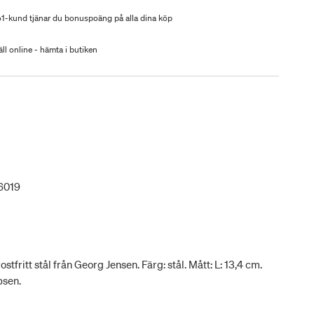
-kund tjänar du bonuspoäng på alla dina köp
ll online - hämta i butiken
6019
tfritt stål från Georg Jensen. Färg: stål. Mått: L: 13,4 cm.
bsen.