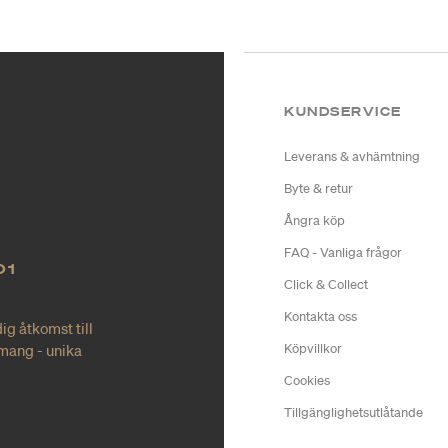
KUNDSERVICE
Leverans & avhämtning
Byte & retur
Ångra köp
FAQ - Vanliga frågor
O1
Click & Collect
Kontakta oss
ig åtkomst till
mang - unika
Köpvillkor
Cookies
Tillgänglighetsutlåtande