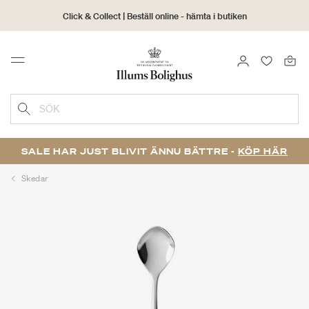
Click & Collect | Beställ online - hämta i butiken
30 dagars returrätt
LOGGA IN
FAVORIT
Menu
SÖK
SALE HAR JUST BLIVIT ÄNNU BÄTTRE -
KÖP HÄR
Skedar