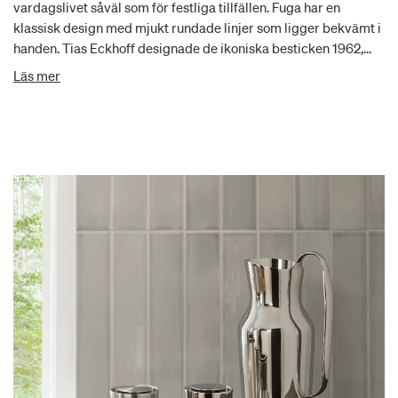
vardagslivet såväl som för festliga tillfällen. Fuga har en
klassisk design med mjukt rundade linjer som ligger bekvämt i
handen. Tias Eckhoff designade de ikoniska besticken 1962,
som i sin design förmedlar tydlighet och precision, men med
Läs mer
ett subtilt uttryck.