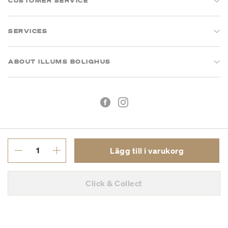
CUSTOMER SERVICE
SERVICES
ABOUT ILLUMS BOLIGHUS
Lägg till i varukorg
Köpvillkor
Integritetspolicy
Click & Collect
Org.nr: 55681353-8701
Copyright © 2026 Illums Bolighus