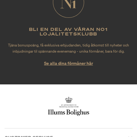
BLI EN DEL AV VÅRAN NO1
LOJALITETSKLUBB
Tjäna bonuspoäng, få exklusiva erbjudanden, tidig åtkomst till nyheter och
inbjudningar til spännande evenemang - unika förmåner, bara för dig.
Se alla dina förmåner här